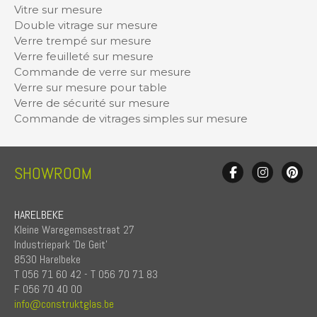
Vitre sur mesure
Double vitrage sur mesure
Verre trempé sur mesure
Verre feuilleté sur mesure
Commande de verre sur mesure
Verre sur mesure pour table
Verre de sécurité sur mesure
Commande de vitrages simples sur mesure
SHOWROOM
HARELBEKE
Kleine Waregemsestraat 27
Industriepark 'De Geit'
8530 Harelbeke
T 056 71 60 42 - T 056 70 71 83
F 056 70 40 00
info@construktglas.be