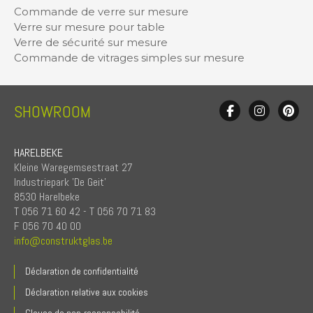
Commande de verre sur mesure
Verre sur mesure pour table
Verre de sécurité sur mesure
Commande de vitrages simples sur mesure
SHOWROOM
HARELBEKE
Kleine Waregemsestraat 27
Industriepark 'De Geit'
8530 Harelbeke
T 056 71 60 42 - T 056 70 71 83
F 056 70 40 00
info@construktglas.be
Déclaration de confidentialité
Déclaration relative aux cookies