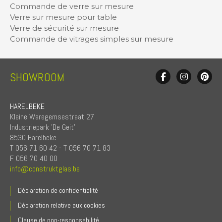
Commande de verre sur mesure
Verre sur mesure pour table
Verre de sécurité sur mesure
Commande de vitrages simples sur mesure
SHOWROOM
HARELBEKE
Kleine Waregemsestraat 27
Industriepark 'De Geit'
8530 Harelbeke
T 056 71 60 42 - T 056 70 71 83
F 056 70 40 00
info@construktglas.be
Déclaration de confidentialité
Déclaration relative aux cookies
Clause de non-responsabilité