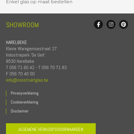
Enkel glas op maat bestellen
SHOWROOM
HARELBEKE
Kleine Waregemsestraat 27
Industriepark 'De Geit'
8530 Harelbeke
T 056 71 60 42 - T 056 70 71 83
F 056 70 40 00
info@construktglas.be
Privacyverklaring
Cookieverklaring
Disclaimer
ALGEMENE VERKOOPSVOORWAARDEN