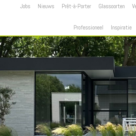
Jobs
Nieuws
Prêt-à-Porter
Glassoorten
V
Professioneel
Inspiratie