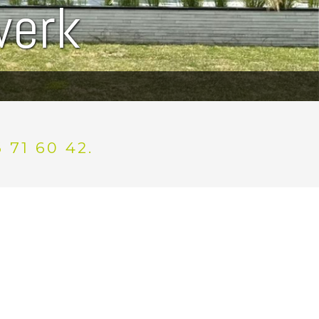
werk
71 60 42.