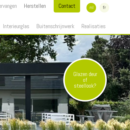
ervangen
Herstellen
Contact
nl
fr
Interieurglas
Buitenschrijnwerk
Realisaties
Glazen deur
of
steellook?