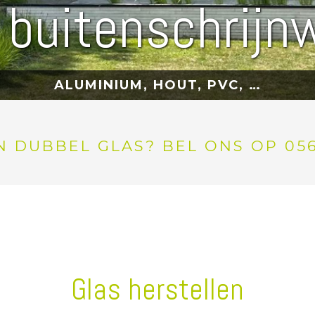
e buitenschrijn
ALUMINIUM, HOUT, PVC, …
 DUBBEL GLAS? BEL ONS OP 056 
Glas herstellen