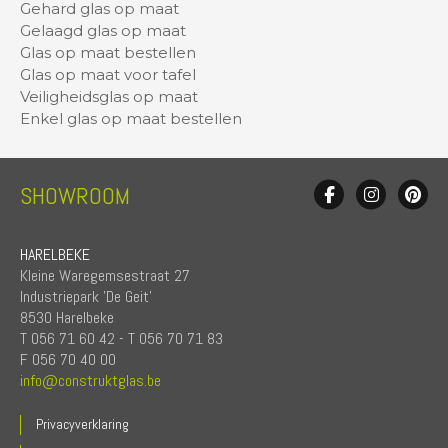
Gehard glas op maat
Gelaagd glas op maat
Glas op maat bestellen
Glas op maat voor tafel
Veiligheidsglas op maat
Enkel glas op maat bestellen
SHOWROOM
HARELBEKE
Kleine Waregemsestraat 27
Industriepark 'De Geit'
8530 Harelbeke
T 056 71 60 42 - T 056 70 71 83
F 056 70 40 00
info@construktglas.be
Privacyverklaring