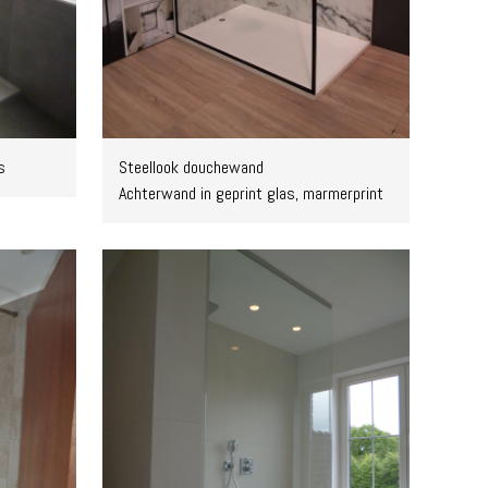
s
Steellook douchewand
Achterwand in geprint glas, marmerprint