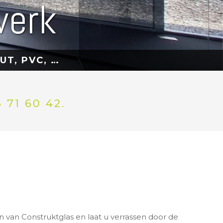
werk
UT, PVC, …
71 60 42.
an Construktglas en laat u verrassen door de