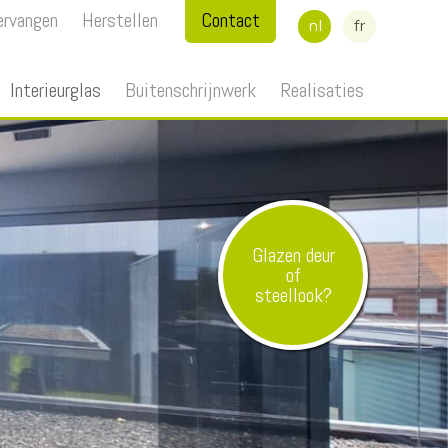
ervangen
Herstellen
Contact
nl
fr
Interieurglas
Buitenschrijnwerk
Realisaties
Glazen deur
of
steellook?