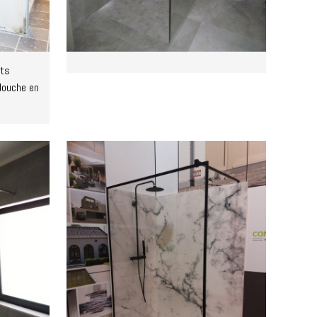
ets
douche en