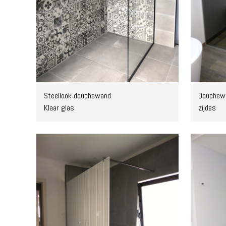
Steellook douchewand
Douchewa
Klaar glas
zijdes