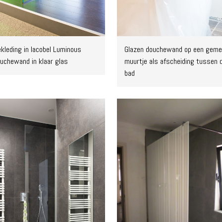
kleding in lacobel Luminous
Glazen douchewand op een gem
ouchewand in klaar glas
muurtje als afscheiding tussen 
bad