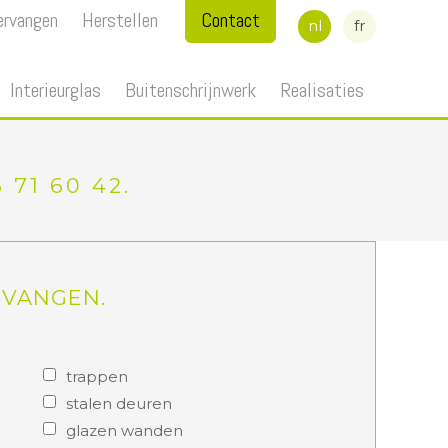
ervangen
Herstellen
Contact
nl
fr
Interieurglas
Buitenschrijnwerk
Realisaties
71 60 42.
TVANGEN.
trappen
stalen deuren
glazen wanden