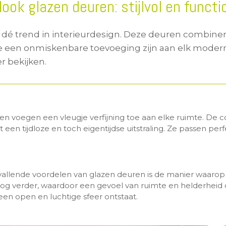
ook glazen deuren: stijlvol en functi
 dé trend in interieurdesign. Deze deuren combine
r ze een onmiskenbare toevoeging zijn aan elk moder
r bekijken.
en voegen een vleugje verfijning toe aan elke ruimte. De co
t een tijdloze en toch eigentijdse uitstraling. Ze passen per
llende voordelen van glazen deuren is de manier waarop z
 nog verder, waardoor een gevoel van ruimte en helderheid
een open en luchtige sfeer ontstaat.