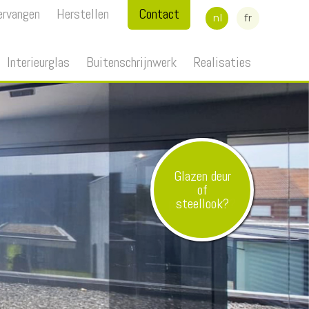
ervangen
Herstellen
Contact
nl
fr
Interieurglas
Buitenschrijnwerk
Realisaties
Glazen deur
of
steellook?