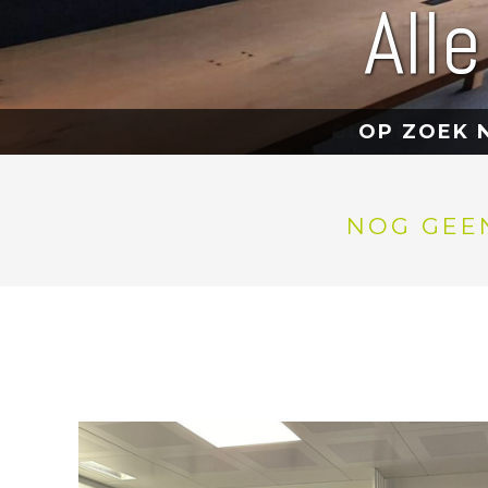
All
OP ZOEK N
NOG GEEN