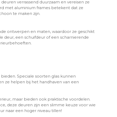
zen deuren verrassend duurzaam en vereisen ze
d met aluminium frames betekent dat ze
schoon te maken zijn.
llende ontwerpen en maten, waardoor ze geschikt
ele deur, een schuifdeur of een scharnierende
terieurbehoeften.
 bieden. Speciale soorten glas kunnen
n ze helpen bij het handhaven van een
erieur, maar bieden ook praktische voordelen.
nce, deze deuren zijn een slimme keuze voor wie
eur naar een hoger niveau tillen!