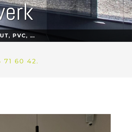
werk
UT, PVC, …
71 60 42.