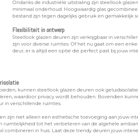
Ondanks de industriële uitstraling zijn steellook gla
minimaal onderhoud. Hoogwaardig glas gecombineer
bestand zijn tegen dagelijks gebruik en gemakkelijk 
Flexibiliteit in ontwerp
Steellook glazen deuren zijn verkrijgbaar in verschi
zijn voor diverse ruimtes. Of het nu gaat om een enk
deur, er is altijd een optie die perfect past bij jouw in
risolatie
eden, kunnen steellook glazen deuren ook geluidsisolatie
deren, waardoor privacy wordt behouden. Bovendien kunne
 in verschillende ruimtes.
en zijn niet alleen een esthetische toevoeging aan jouw int
n ruimtelijkheid tot het verbeteren van de algehele ambia
t wil combineren in huis. Laat deze trendy deuren jouw interi