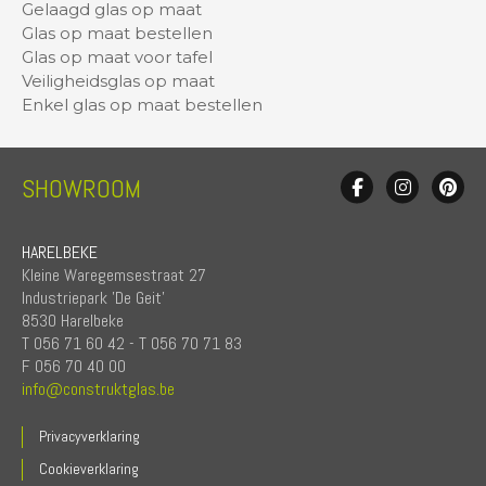
Gelaagd glas op maat
Glas op maat bestellen
Glas op maat voor tafel
Veiligheidsglas op maat
Enkel glas op maat bestellen
SHOWROOM
HARELBEKE
Kleine Waregemsestraat 27
Industriepark 'De Geit'
8530 Harelbeke
T 056 71 60 42 - T 056 70 71 83
F 056 70 40 00
info@construktglas.be
Privacyverklaring
Cookieverklaring