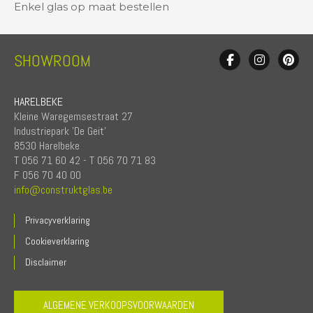
Enkel glas op maat bestellen
SHOWROOM
HARELBEKE
Kleine Waregemsestraat 27
Industriepark 'De Geit'
8530 Harelbeke
T 056 71 60 42 - T 056 70 71 83
F 056 70 40 00
info@construktglas.be
Privacyverklaring
Cookieverklaring
Disclaimer
ALGEMENE VERKOOPSVOORWAARDEN